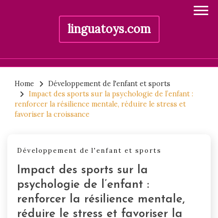
linguatoys.com
Skip
to
Home
Développement de l'enfant et sports
Impact des sports sur la psychologie de l’enfant :
content
renforcer la résilience mentale, réduire le stress et
favoriser la croissance
Développement de l'enfant et sports
Impact des sports sur la
psychologie de l’enfant :
renforcer la résilience mentale,
réduire le stress et favoriser la