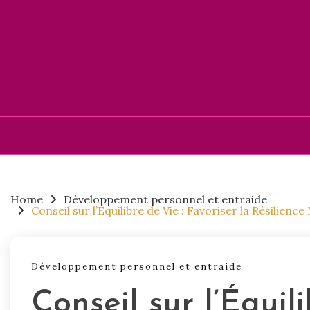
Skip
to
content
Home
Développement personnel et entraide
Conseil sur l’Équilibre de Vie : Favoriser la Résilien
Développement personnel et entraide
Conseil sur l’Équili