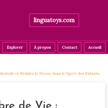
linguatoys.com
Explorer
À propos
Contact
Accueil
ce Mentale et Réduire le Stress dans le Sport des Enfants
bre de Vie :