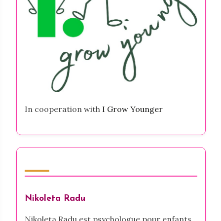
In cooperation with
I Grow Younger
Auteur
Nikoleta Radu
Nikoleta Radu est psychologue pour enfants