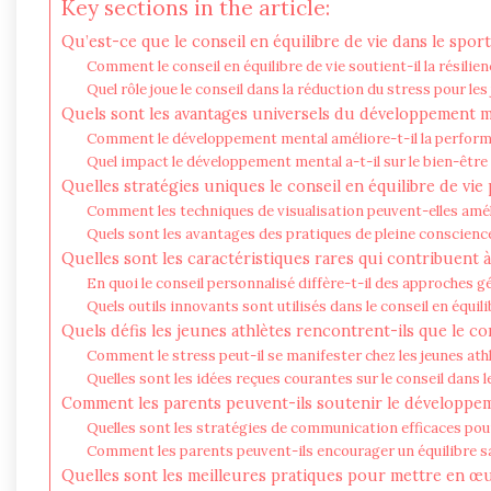
Key sections in the article:
Qu’est-ce que le conseil en équilibre de vie dans le sport
Comment le conseil en équilibre de vie soutient-il la résilie
Quel rôle joue le conseil dans la réduction du stress pour les
Quels sont les avantages universels du développement me
Comment le développement mental améliore-t-il la perform
Quel impact le développement mental a-t-il sur le bien-être
Quelles stratégies uniques le conseil en équilibre de vie 
Comment les techniques de visualisation peuvent-elles amél
Quels sont les avantages des pratiques de pleine conscience
Quelles sont les caractéristiques rares qui contribuent à
En quoi le conseil personnalisé diffère-t-il des approches g
Quels outils innovants sont utilisés dans le conseil en équili
Quels défis les jeunes athlètes rencontrent-ils que le co
Comment le stress peut-il se manifester chez les jeunes ath
Quelles sont les idées reçues courantes sur le conseil dans l
Comment les parents peuvent-ils soutenir le développeme
Quelles sont les stratégies de communication efficaces pour
Comment les parents peuvent-ils encourager un équilibre sain
Quelles sont les meilleures pratiques pour mettre en œuv