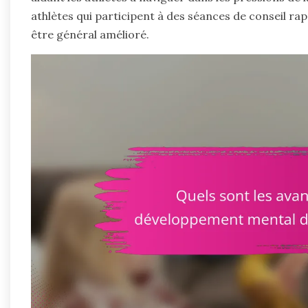
athlètes qui participent à des séances de conseil rap
être général amélioré.